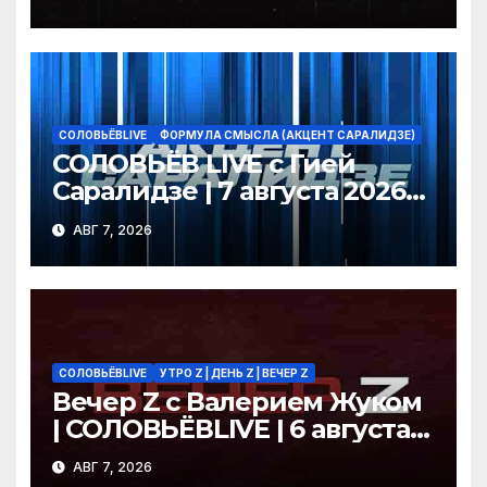
СОЛОВЬЁВLIVE
ФОРМУЛА СМЫСЛА (АКЦЕНТ САРАЛИДЗЕ)
СОЛОВЬЁВ LIVE с Гией
Саралидзе | 7 августа 2026
года
АВГ 7, 2026
СОЛОВЬЁВLIVE
УТРО Z | ДЕНЬ Z | ВЕЧЕР Z
Вечер Z с Валерием Жуком
| СОЛОВЬЁВLIVE | 6 августа
2026 года
АВГ 7, 2026