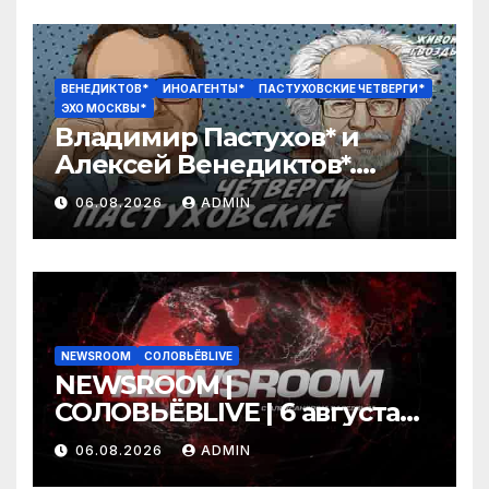
ВЕНЕДИКТОВ*
ИНОАГЕНТЫ*
ПАСТУХОВСКИЕ ЧЕТВЕРГИ*
ЭХО МОСКВЫ*
Владимир Пастухов* и
Алексей Венедиктов*.
Пастуховские четверги /
06.08.2026
ADMIN
06.08.26
NEWSROOM
СОЛОВЬЁВLIVE
NEWSROOM |
СОЛОВЬЁВLIVE | 6 августа
2026 года
06.08.2026
ADMIN