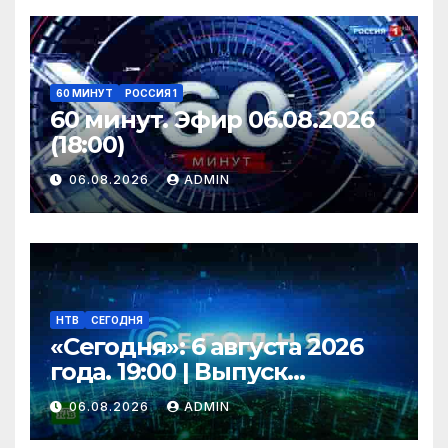
60 МИНУТ
РОССИЯ 1
60 минут. Эфир 06.08.2026
(18:00)
06.08.2026
ADMIN
НТВ
СЕГОДНЯ
«Сегодня»: 6 августа 2026
года. 19:00 | Выпуск
новостей | Новости НТВ
06.08.2026
ADMIN