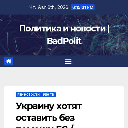
Перейти
Чт. Авг 6th, 2026
6:15:31 PM
к
содержимому
Политика и новости |
BadPolit
РЕН НОВОСТИ
РЕН ТВ
Украину хотят
оставить без