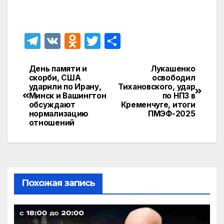
T
V
O
T
О
el
K
d
w
т
e
n
itt
п
День памяти и
Лукашенко
Навигация
скорби, США
освободил
gr
o
er
р
ударили по Ирану,
Тихановского, удар
по
Минск и Вашингтон
по НПЗ в
a
kl
а
обсуждают
Кременчуге, итоги
записям
нормализацию
ПМЭФ-2025
m
a
в
отношений
s
и
s
т
ni
ь
ki
Похожая запись