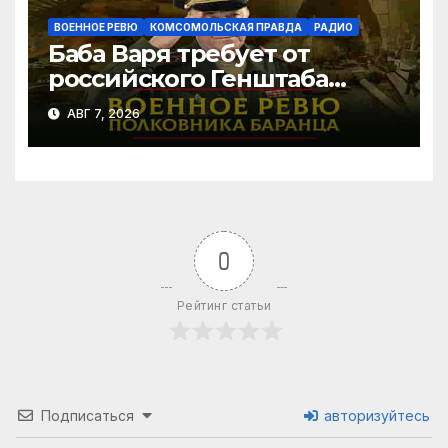
ВОЕННОЕ РЕВЮ
КОМСОМОЛЬСКАЯ ПРАВДА
РАДИО
Баба Варя требует от
российского Генштаба
стратегической операции
АВГ 7, 2026
на Украине. Как быть? |
07.08.2026
0
Рейтинг статьи
Подписаться
авторизуйтесь