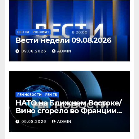
ВЕСТИ
РОССИЯ 1
Вести недели 09.08.2026
09.08.2026
ADMIN
РЕН НОВОСТИ
РЕН ТВ
НАТО на Ближнем Востоке/
Вино сгорело во Франции /
Ядовитые пауки в РФ/ РЕН
09.08.2026
ADMIN
Новости 12:30, 09.08.2026