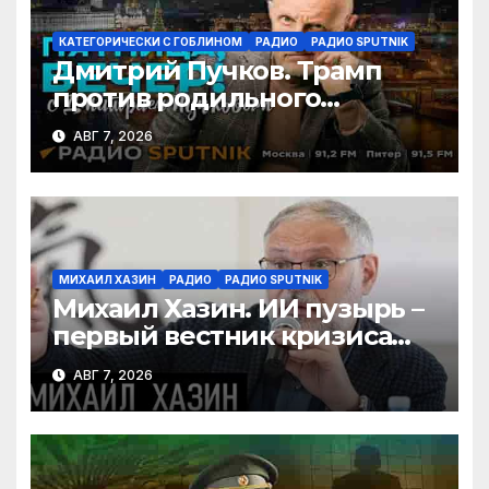
КАТЕГОРИЧЕСКИ С ГОБЛИНОМ
РАДИО
РАДИО SPUTNIK
Дмитрий Пучков. Трамп
против родильного
туризма, безработица из-за
АВГ 7, 2026
ИИ
МИХАИЛ ХАЗИН
РАДИО
РАДИО SPUTNIK
Михаил Хазин. ИИ пузырь –
первый вестник кризиса
или миф?
АВГ 7, 2026