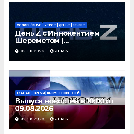
СОЛОВЬЁВLIVE
УТРО Z | ДЕНЬ Z | ВЕЧЕР Z
День Z с Иннокентием
Шереметом |
СОЛОВЬЁВLIVE | 9 августа
09.08.2026
ADMIN
2026 года
1 КАНАЛ
ВРЕМЯ | ВЫПУСК НОВОСТЕЙ
Выпуск новостей в 10:00 от
09.08.2026
09.08.2026
ADMIN