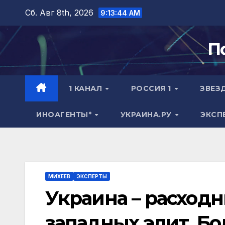
Перейти
Сб. Авг 8th, 2026
9:13:45 AM
к
содержимому
П
1 КАНАЛ
РОССИЯ 1
ЗВЕЗ
ИНОАГЕНТЫ*
УКРАИНА.РУ
ЭКСП
МИХЕЕВ
ЭКСПЕРТЫ
Украина – расход
западных элит. Бо