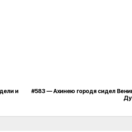
едели и
#583 — Ахинею городя сидел Вени
Ду