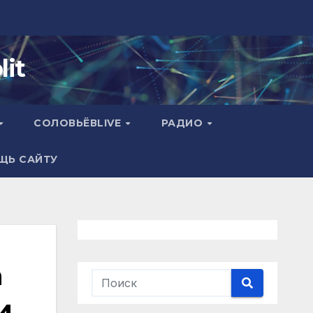
it
СОЛОВЬЁВLIVE
РАДИО
ЩЬ САЙТУ
а
и