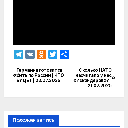
T
V
O
T
О
el
K
d
w
т
e
n
itt
п
Германия готовится
Сколько НАТО
Навигация
бить по России | ЧТО
насчитало у нас
gr
o
er
р
БУДЕТ | 22.07.2025
«Искандеров»? |
по
21.07.2025
a
kl
а
записям
m
a
в
s
и
s
т
Похожая запись
ni
ь