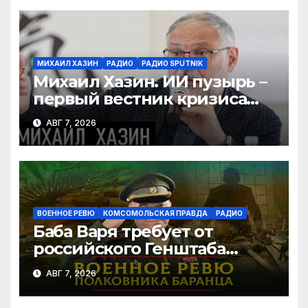
ki
МИХАИЛ ХАЗИН
РАДИО
РАДИО SPUTNIK
Михаил Хазин. ИИ пузырь –
первый вестник кризиса
или миф?
АВГ 7, 2026
ВОЕННОЕ РЕВЮ
КОМСОМОЛЬСКАЯ ПРАВДА
РАДИО
Баба Варя требует от
российского Генштаба
стратегической операции
АВГ 7, 2026
на Украине. Как быть? |
07.08.2026