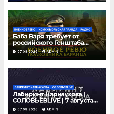
правда»
ВОЕННОЕ РЕВЮ
КОМСОМОЛЬСКАЯ ПРАВДА
РАДИО
Баба Варя требует от
российского Генштаба
стратегической операции
07.08.2026
ADMIN
на Украине. Как быть? |
07.08.2026
ЛАБИРИНТ КАРНАУХОВА
СОЛОВЬЁВLIVE
Лабиринт Карнаухова |
СОЛОВЬЁВLIVE | 7 августа
2026 года
07.08.2026
ADMIN