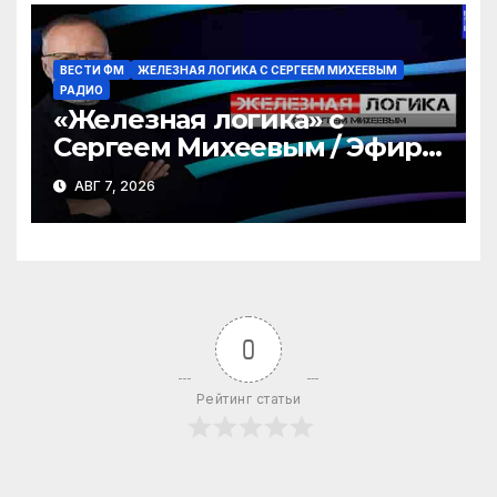
ВЕСТИ ФМ
ЖЕЛЕЗНАЯ ЛОГИКА С СЕРГЕЕМ МИХЕЕВЫМ
РАДИО
«Железная логика» с
Сергеем Михеевым / Эфир
07.08.2026
АВГ 7, 2026
0
Рейтинг статьи