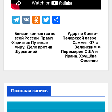
T
V
O
T
О
el
K
d
w
т
e
n
itt
п
Бензин кончается по
Удар по Киево-
Навигация
всей России. Трамп
Печерской лавре.
gr
o
er
р
призвал Путина к
Саммит G7 с
по
миру. Дело против
Зеленским.
a
kl
а
Шурыгиной
Перемирие США и
записям
Ирана. Хрущёва.
m
a
в
Фесенко
s
и
s
т
ni
ь
ki
Похожая запись