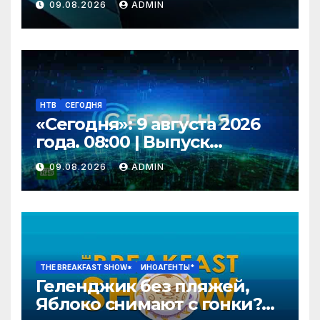
09.08.2026
ADMIN
НТВ
СЕГОДНЯ
«Сегодня»: 9 августа 2026
года. 08:00 | Выпуск
новостей | Новости НТВ
09.08.2026
ADMIN
THE BREAKFAST SHOW*
ИНОАГЕНТЫ*
Геленджик без пляжей,
Яблоко снимают с гонки?