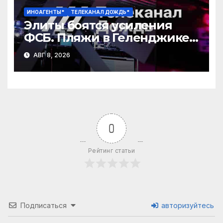
ИНОАГЕНТЫ*
ТЕЛЕКАНАЛ ДОЖДЬ*
Элиты боятся усиления
ФСБ. Пляжи в Геленджике
закрыли. Медведев
АВГ 8, 2026
угрожает Армении
0
Рейтинг статьи
Подписаться
авторизуйтесь