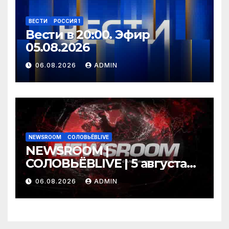
ВЕСТИ
РОССИЯ 1
Вести в 20:00. Эфир
05.08.2026
06.08.2026
ADMIN
NEWSROOM
СОЛОВЬЁВLIVE
NEWSROOM |
СОЛОВЬЁВLIVE | 5 августа
2026 года
06.08.2026
ADMIN