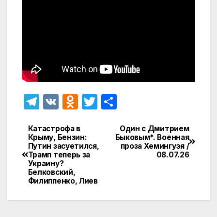
T
V
O
T
О
el
K
d
w
т
e
n
itt
п
Катастрофа в
Один с Дмитрием
Навигация
Крыму, Бензин:
Быковым*. Военная
gr
o
er
р
Путин засуетился,
проза Хемингуэя /
по
Трамп теперь за
08.07.26
a
kl
а
Украину?
записям
Белковский,
m
a
в
Филиппенко, Лиев
s
и
s
т