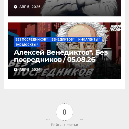
Шекспира / 05.08.26
АВГ 5, 2026
БЕЗ ПОСРЕДНИКОВ*
ВЕНЕДИКТОВ*
ИНОАГЕНТЫ*
ЭХО МОСКВЫ*
Алексей Венедиктов*. Без
посредников / 05.08.26
АВГ 5, 2026
0
Рейтинг статьи