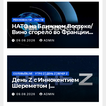
РЕН НОВОСТИ
РЕН ТВ
НАТО на Ближнем Востоке/
Вино сгорело во Франции /
Ядовитые пауки в РФ/ РЕН
09.08.2026
ADMIN
Новости 12:30, 09.08.2026
СОЛОВЬЁВLIVE
УТРО Z | ДЕНЬ Z | ВЕЧЕР Z
День Z с Иннокентием
Шереметом |
СОЛОВЬЁВLIVE | 9 августа
09.08.2026
ADMIN
2026 года