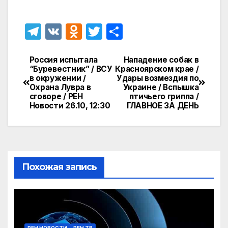
T
V
O
T
О
el
K
d
w
т
e
n
itt
п
Россия испытала
Нападение собак в
Навигация
“Буревестник” / ВСУ
Красноярском крае /
gr
o
er
р
в окружении /
Удары возмездия по
по
Охрана Лувра в
Украине / Вспышка
a
kl
а
сговоре / РЕН
птичьего гриппа /
записям
Новости 26.10, 12:30
ГЛАВНОЕ ЗА ДЕНЬ
m
a
в
s
и
s
т
ni
ь
Похожая запись
ki