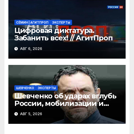
СЁМИН | АГИТПРОП
ЭКСПЕРТЫ
Цифровая диктатура.
Забанить всех! // АгитПроп
АВГ 6, 2026
ШЕВЧЕНКО
ЭКСПЕРТЫ
Шевченко об ударах вглубь
России, мобилизации и
топливном кризисе /
АВГ 5, 2026
Специнтервью