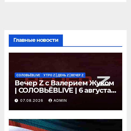
Главные новости
СОЛОВЬЁВLIVE
УТРО Z | ДЕНЬ Z | ВЕЧЕР Z
Вечер Z с Валерием Жуком
| СОЛОВЬЁВLIVE | 6 августа
2026 года
07.08.2026
ADMIN