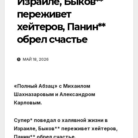
Израиле, Быков**
переживет
хейтеров, Панин**
обрел счастье
МАЙ 18, 2026
«Полный Абзац» с Михаилом
Шахназаровым и Александром
Карловым.
Супер* поведал о халявной жизни в
Израиле, Быков** переживет хейтеров,
Панин** обрел счастье.