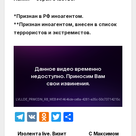
*Признан в РФ иноагентом.
**Признан иноагентом, внесен в список
террористов и экстремистов.
T
V
O
T
О
el
K
d
w
т
Изолента live. Визит
С Максимом