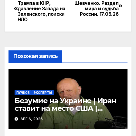
e
n
itt
п
Навигация
Трампа в КНР,
Шевченко. Раздел
gr
o
er
р
давление Запада на
мира и судьба
по
Зеленского, поиски
России. 17.05.26
a
kl
а
НЛО
записям
m
a
в
s
и
s
т
ni
ь
Похожая запись
ki
ПУЧКОВ
ЭКСПЕРТЫ
Безумие на Украине | Иран
ставит на место США |
Фильм «Одиссея»
АВГ 6, 2026
шокировал Гомера | Гоблин