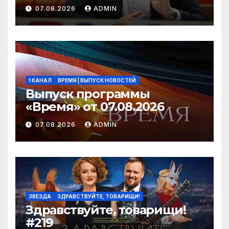
посмотрите, что власть
07.08.2026
ADMIN
скрывает за красивыми
отчётами!
1 КАНАЛ
ВРЕМЯ | ВЫПУСК НОВОСТЕЙ
Выпуск программы
«Время» от 07.08.2026
07.08.2026
ADMIN
ЗВЕЗДА
ЗДРАВСТВУЙТЕ, ТОВАРИЩИ!
Здравствуйте, товарищи!
#219