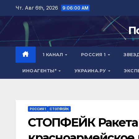
Перейти
Чт. Авг 6th, 2026
9:06:01 AM
к
содержимому
П
1 КАНАЛ
РОССИЯ 1
ЗВЕЗ
ИНОАГЕНТЫ*
УКРАИНА.РУ
ЭКСП
РОССИЯ 1
СТОПФЕЙК
СТОПФЕЙК Ракета
красноармейское 