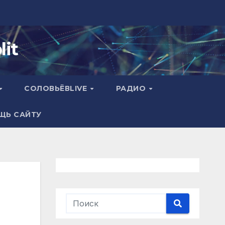
it
СОЛОВЬЁВLIVE
РАДИО
ЩЬ САЙТУ