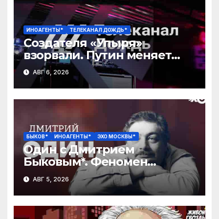
ИНОАГЕНТЫ*
ТЕЛЕКАНАЛ ДОЖДЬ*
Создателя «Упыря»
взорвали. Путин меняет
командующих. VPN массово
АВГ 6, 2026
блокируют
БЫКОВ*
ИНОАГЕНТЫ*
ЭХО МОСКВЫ*
Один с Дмитрием
Быковым*. Феномен
Шекспира / 05.08.26
АВГ 5, 2026