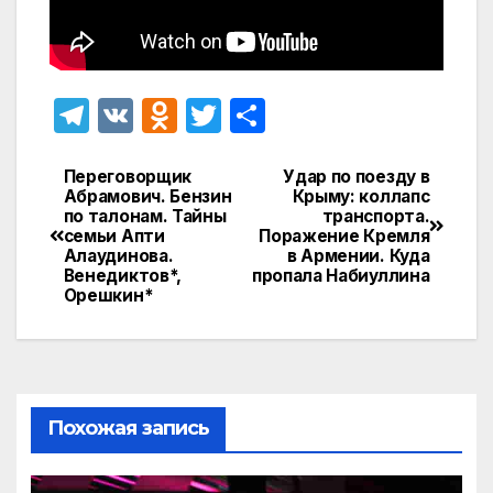
T
V
O
T
О
el
K
d
w
т
e
n
itt
п
Переговорщик
Удар по поезду в
Навигация
Абрамович. Бензин
Крыму: коллапс
gr
o
er
р
по талонам. Тайны
транспорта.
по
семьи Апти
Поражение Кремля
a
kl
а
Алаудинова.
в Армении. Куда
записям
Венедиктов*,
пропала Набиуллина
m
a
в
Орешкин*
s
и
s
т
ni
ь
ki
Похожая запись