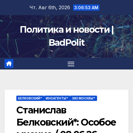
Перейти
Чт. Авг 6th, 2026
3:06:54 AM
к
содержимому
Политика и новости |
BadPolit
БЕЛКОВСКИЙ*
ИНОАГЕНТЫ*
ЭХО МОСКВЫ*
Станислав
Белковский*: Особое