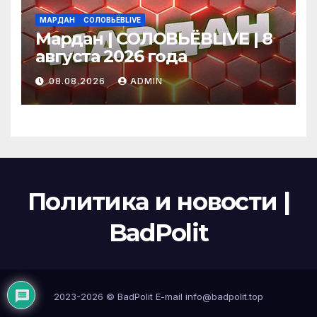
МАРДАН
СОЛОВЬЁВLIVE
Мардан | СОЛОВЬЁВLIVE | 8
августа 2026 года
08.08.2026
ADMIN
Политика и новости |
BadPolit
2023-2026 ©
BadPolit
E-mail
info@badpolit.top