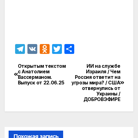
T
V
O
T
О
el
K
d
w
т
e
n
itt
п
Открытым текстом
ИИ на службе
Навигация
с Анатолием
Израиля / Чем
gr
o
er
р
Вассерманом.
Россия ответит на
по
Выпуск от 22.06.25
угрозы мира? / США
a
kl
а
отвернулись от
записям
Украины /
m
a
в
ДОБРОВЭФИРЕ
s
и
s
т
ni
ь
ki
Похожая запись