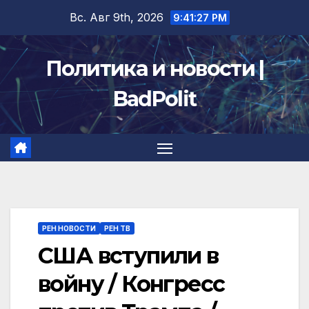
Перейти
Вс. Авг 9th, 2026
9:41:28 PM
к
содержимому
Политика и новости |
BadPolit
РЕН НОВОСТИ
РЕН ТВ
США вступили в
войну / Конгресс