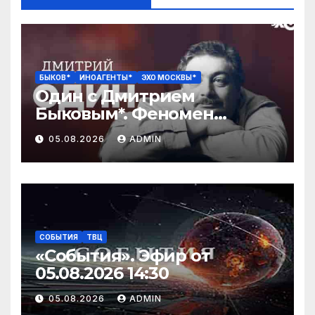
БЫКОВ*
ИНОАГЕНТЫ*
ЭХО МОСКВЫ*
Один с Дмитрием
Быковым*. Феномен
Шекспира / 05.08.26
05.08.2026
ADMIN
СОБЫТИЯ
ТВЦ
«События». Эфир от
05.08.2026 14:30
05.08.2026
ADMIN