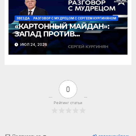
ЗВЕЗДА
РАЗГОВОР С МУДРЕЦОМ С СЕРГЕЕМ КУРГИНЯНОМ
«КАРТОННЫЙ МАЙДАН»:
ЗАПАД ПРОТИВ
ЗЕЛЕНСКОГО?
ИЮЛ 24, 2026
0
Рейтинг статьи