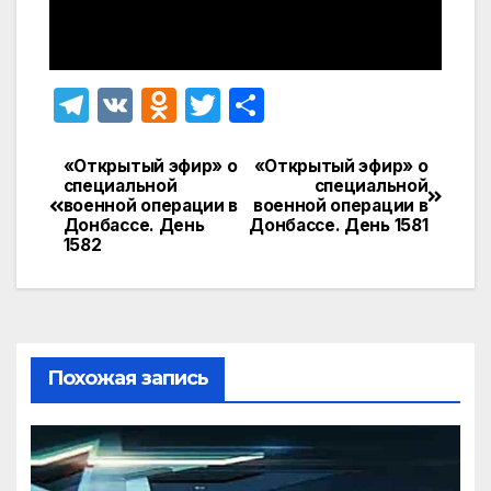
T
V
O
T
О
el
K
d
w
т
e
n
itt
п
«Открытый эфир» о
«Открытый эфир» о
Навигация
специальной
специальной
gr
o
er
р
военной операции в
военной операции в
по
Донбассе. День
Донбассе. День 1581
a
kl
а
1582
записям
m
a
в
s
и
s
т
ni
ь
Похожая запись
ki