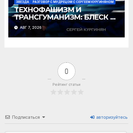
ЗВЕЗДА
РАЗГОВОР С МУДРЕЦОМ С СЕРГЕЕМ КУРГИНЯНОМ
ТЕХНОФАШИЗМ И
ТРАНСГУМАНИЗМ: БЛЕСК И
НИЩЕТА ГРЯДУЩЕГО
АВГ 7, 2026
0
Рейтинг статьи
Подписаться
авторизуйтесь