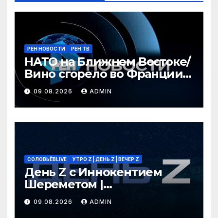
РЕН НОВОСТИ
РЕН ТВ
НАТО на Ближнем Востоке/
Вино сгорело во Франции /
Ядовитые пауки в РФ/ РЕН
09.08.2026
ADMIN
Новости 12:30, 09.08.2026
СОЛОВЬЁВLIVE
УТРО Z | ДЕНЬ Z | ВЕЧЕР Z
День Z с Иннокентием
Шереметом |
СОЛОВЬЁВLIVE | 9 августа
09.08.2026
ADMIN
2026 года