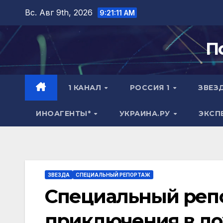
Перейти
Вс. Авг 9th, 2026
9:21:12 AM
к
содержимому
П
1 КАНАЛ
РОССИЯ 1
ЗВЕЗ
ИНОАГЕНТЫ*
УКРАИНА.РУ
ЭКСП
ЗВЕЗДА
СПЕЦИАЛЬНЫЙ РЕПОРТАЖ
Специальный реп
приключения в л