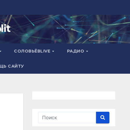
it
СОЛОВЬЁВLIVE
РАДИО
ЩЬ САЙТУ