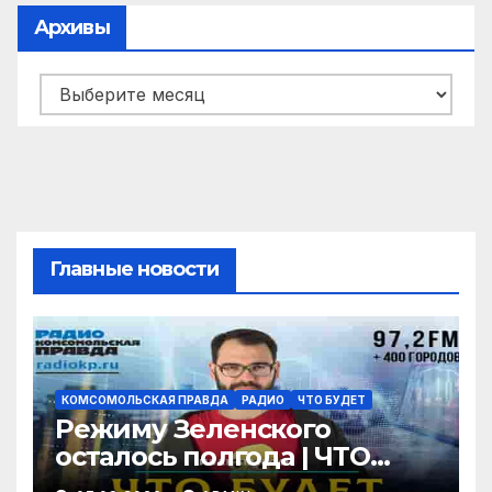
Архивы
Архивы
Главные новости
КОМСОМОЛЬСКАЯ ПРАВДА
РАДИО
ЧТО БУДЕТ
Режиму Зеленского
осталось полгода | ЧТО
БУДЕТ | 07.08.2026