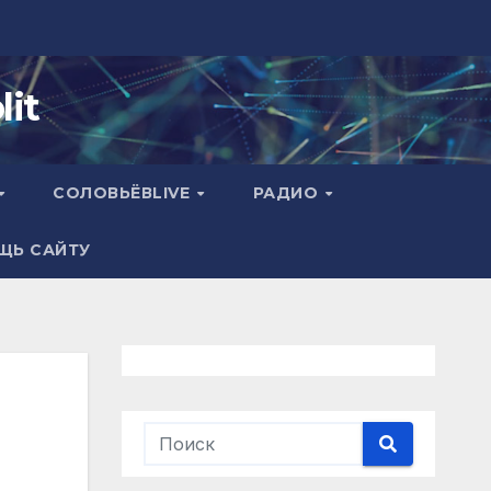
it
СОЛОВЬЁВLIVE
РАДИО
ЩЬ САЙТУ