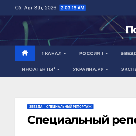
Перейти
Сб. Авг 8th, 2026
2:03:19 AM
к
содержимому
П
1 КАНАЛ
РОССИЯ 1
ЗВЕЗ
ИНОАГЕНТЫ*
УКРАИНА.РУ
ЭКСП
ЗВЕЗДА
СПЕЦИАЛЬНЫЙ РЕПОРТАЖ
Специальный репо