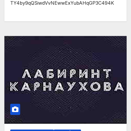
TY4by9qQSiwdVvNEwwExYubAHqGP3C494K