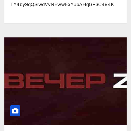
TY4by9qQSiwdVvNEwwExYubAHqGP3C494K