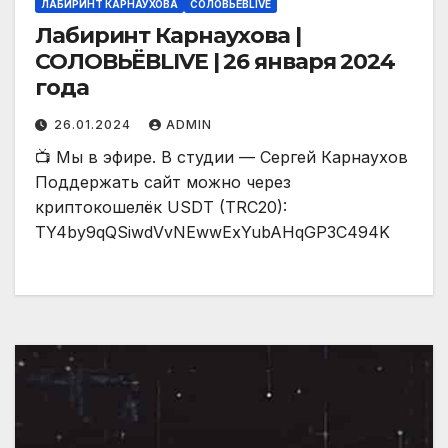
ЛАБИРИНТ КАРНАУХОВА
СОЛОВЬЁВLIVE
Лабиринт Карнаухова |
СОЛОВЬЁВLIVE | 26 января 2024
года
26.01.2024
ADMIN
📺 Мы в эфире. В студии — Сергей Карнаухов
Поддержать сайт можно через
криптокошелёк USDT (TRC20):
TY4by9qQSiwdVvNEwwExYubAHqGP3C494K