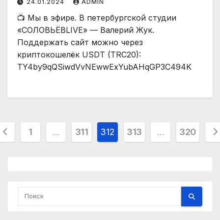
24.01.2024
ADMIN
📺 Мы в эфире. В петербургской студии
«СОЛОВЬЁВLIVE» — Валерий Жук.
Поддержать сайт можно через
криптокошелёк USDT (TRC20):
TY4by9qQSiwdVvNEwwExYubAHqGP3C494K
Пагинация
1
…
311
312
313
…
320
записей