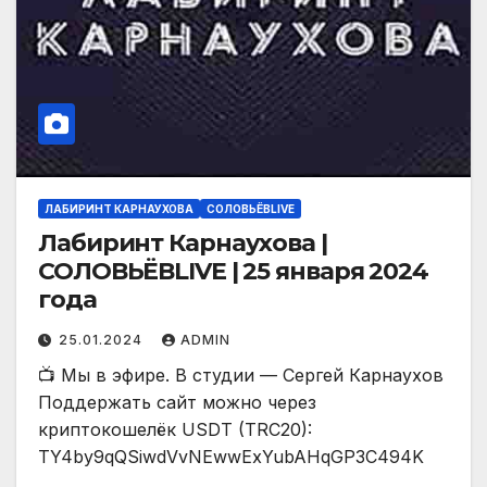
ЛАБИРИНТ КАРНАУХОВА
СОЛОВЬЁВLIVE
Лабиринт Карнаухова |
СОЛОВЬЁВLIVE | 25 января 2024
года
25.01.2024
ADMIN
📺 Мы в эфире. В студии — Сергей Карнаухов
Поддержать сайт можно через
криптокошелёк USDT (TRC20):
TY4by9qQSiwdVvNEwwExYubAHqGP3C494K