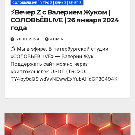
СОЛОВЬЁВLIVE
УТРО Z | ДЕНЬ Z | ВЕЧЕР Z
⚡️Вечер Z с Валерием Жуком |
СОЛОВЬЁВLIVE | 26 января 2024
года
26.01.2024
ADMIN
📺 Мы в эфире. В петербургской студии
«СОЛОВЬЁВLIVE» — Валерий Жук.
Поддержать сайт можно через
криптокошелёк USDT (TRC20):
TY4by9qQSiwdVvNEwwExYubAHqGP3C494K