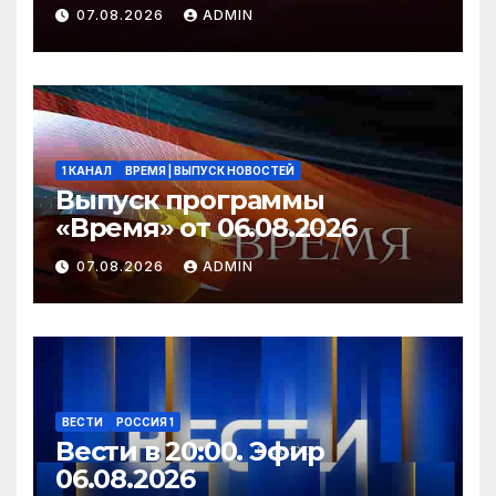
2026 года
07.08.2026
ADMIN
1 КАНАЛ
ВРЕМЯ | ВЫПУСК НОВОСТЕЙ
Выпуск программы
«Время» от 06.08.2026
07.08.2026
ADMIN
ВЕСТИ
РОССИЯ 1
Вести в 20:00. Эфир
06.08.2026