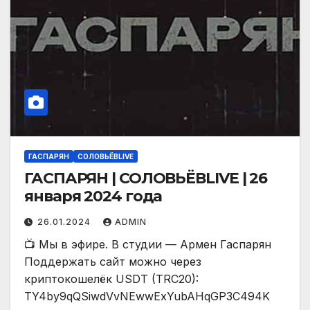
ГАСПАРЯН
СОЛОВЬЁВLIVE
ГАСПАРЯН | СОЛОВЬЁВLIVE | 26
января 2024 года
26.01.2024
ADMIN
📺 Мы в эфире. В студии — Армен Гаспарян
Поддержать сайт можно через
криптокошелёк USDT (TRC20):
TY4by9qQSiwdVvNEwwExYubAHqGP3C494K