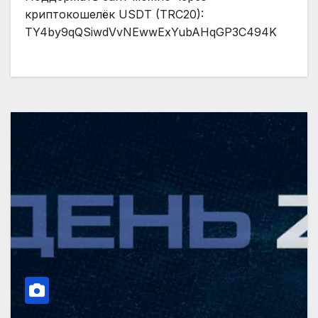
криптокошелёк USDT (TRC20):
TY4by9qQSiwdVvNEwwExYubAHqGP3C494K