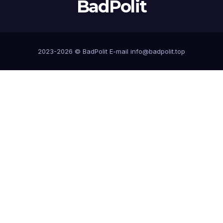
BadPolit
2023-2026 ©
BadPolit
E-mail
info@badpolit.top