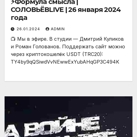
⚡️Формула смысла |
СОЛОВЬЁВLIVE | 26 января 2024
года
26.01.2024
ADMIN
📺 Мы в эфире. В студии — Дмитрий Куликов
и Роман Голованов. Поддержать сайт можно
через криптокошелёк USDT (TRC20):
TY4by9qQSiwdVvNEwwExYubAHqGP3C494K