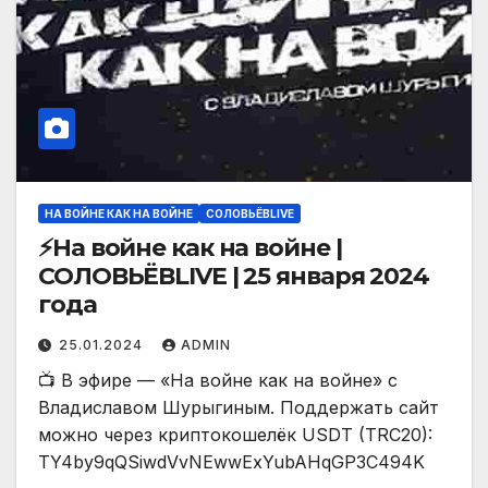
НА ВОЙНЕ КАК НА ВОЙНЕ
СОЛОВЬЁВLIVE
⚡️На войне как на войне |
СОЛОВЬЁВLIVE | 25 января 2024
года
25.01.2024
ADMIN
📺 В эфире — «На войне как на войне» с
Владиславом Шурыгиным. Поддержать сайт
можно через криптокошелёк USDT (TRC20):
TY4by9qQSiwdVvNEwwExYubAHqGP3C494K