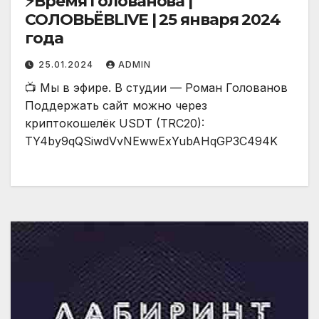
⚡️Время Голованова |
СОЛОВЬЁВLIVE | 25 января 2024
года
25.01.2024
ADMIN
📺 Мы в эфире. В студии — Роман Голованов
Поддержать сайт можно через
криптокошелёк USDT (TRC20):
TY4by9qQSiwdVvNEwwExYubAHqGP3C494K