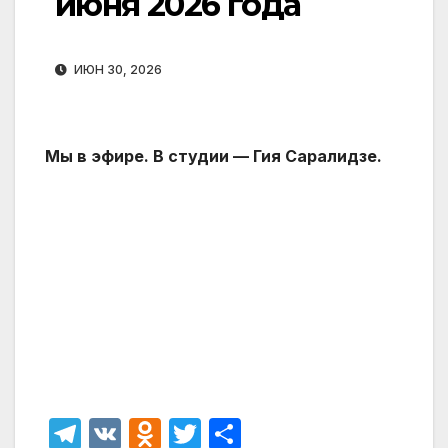
июня 2026 года
ИЮН 30, 2026
Мы в эфире. В студии — Гия Саралидзе.
T
V
O
T
О