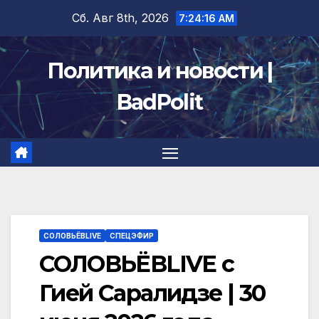
Перейти
Сб. Авг 8th, 2026
7:24:16 AM
к
содержимому
Политика и новости |
BadPolit
СОЛОВЬЁВLIVE
СПЕЦЭФИР
СОЛОВЬЁВLIVE с
Гией Саралидзе | 30