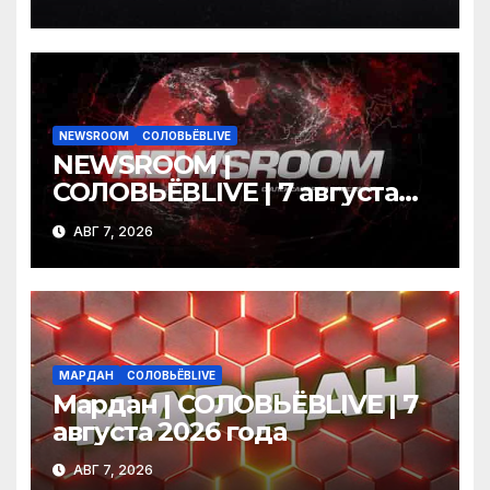
NEWSROOM
СОЛОВЬЁВLIVE
NEWSROOM |
СОЛОВЬЁВLIVE | 7 августа
2026 года
АВГ 7, 2026
МАРДАН
СОЛОВЬЁВLIVE
Мардан | СОЛОВЬЁВLIVE | 7
августа 2026 года
АВГ 7, 2026