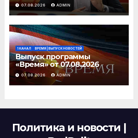
посмотрите, что власть
07.08.2026
ADMIN
скрывает за красивыми
отчётами!
1 КАНАЛ
ВРЕМЯ | ВЫПУСК НОВОСТЕЙ
Выпуск программы
«Время» от 07.08.2026
07.08.2026
ADMIN
Политика и новости |