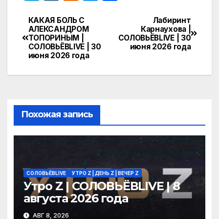
el
K
d
w
т
e
n
itt
п
КАКАЯ БОЛЬ С
Лабиринт
Навигация
АЛЕКСАНДРОМ
Карнаухова |
gr
o
er
р
ТОПОРИНЫМ |
СОЛОВЬЁВLIVE | 30
по
СОЛОВЬЁВLIVE | 30
июня 2026 года
a
kl
а
июня 2026 года
записям
m
a
в
s
и
s
т
ni
ь
Похожая запись
ki
СОЛОВЬЁВLIVE
УТРО Z | ДЕНЬ Z | ВЕЧЕР Z
Утро Z | СОЛОВЬЁВLIVE | 8
августа 2026 года
АВГ 8, 2026