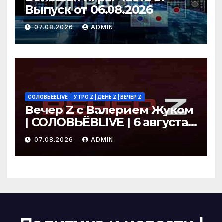
Выпуск от 06.08.2026
07.08.2026
ADMIN
СОЛОВЬЁВLIVE
УТРО Z | ДЕНЬ Z | ВЕЧЕР Z
Вечер Z с Валерием Жуком
| СОЛОВЬЁВLIVE | 6 августа
2026 года
07.08.2026
ADMIN