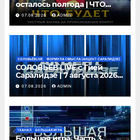
осталось полгода | ЧТО
БУДЕТ | 07.08.2026
07.08.2026
ADMIN
СОЛОВЬЁВLIVE
ФОРМУЛА СМЫСЛА (АКЦЕНТ САРАЛИДЗЕ)
СОЛОВЬЁВ LIVE с Гией
Саралидзе | 7 августа 2026
года
07.08.2026
ADMIN
1 КАНАЛ
БОЛЬШАЯ ИГРА
Большая игра. Часть 3.