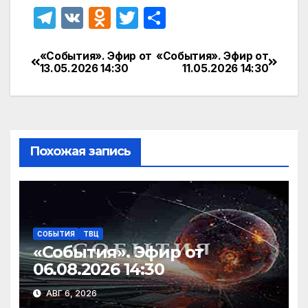
T
V
O
T
О
el
K
d
w
т
e
n
itt
п
«События». Эфир от
«События». Эфир от
Навигация
13.05.2026 14:30
11.05.2026 14:30
gr
o
er
р
по
a
kl
а
записям
m
a
в
s
и
Похожая запись
s
т
ni
ь
ki
СОБЫТИЯ
ТВЦ
«События». Эфир от
06.08.2026 14:30
АВГ 6, 2026