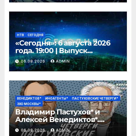
НТВ
СЕГОДНЯ
«Сегодня»: 6 августа 2026
года. 19:00 | Выпуск
новостей | Новости НТВ
06.08.2026
ADMIN
ВЕНЕДИКТОВ*
ИНОАГЕНТЫ*
ПАСТУХОВСКИЕ ЧЕТВЕРГИ*
ЭХО МОСКВЫ*
Владимир Пастухов* и
Алексей Венедиктов*.
Пастуховские четверги /
06.08.2026
ADMIN
06.08.26