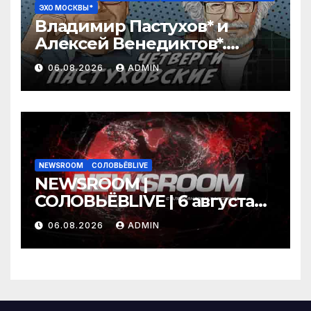
ЭХО МОСКВЫ*
Владимир Пастухов* и
Алексей Венедиктов*.
Пастуховские четверги /
06.08.2026
ADMIN
06.08.26
NEWSROOM
СОЛОВЬЁВLIVE
NEWSROOM |
СОЛОВЬЁВLIVE | 6 августа
2026 года
06.08.2026
ADMIN