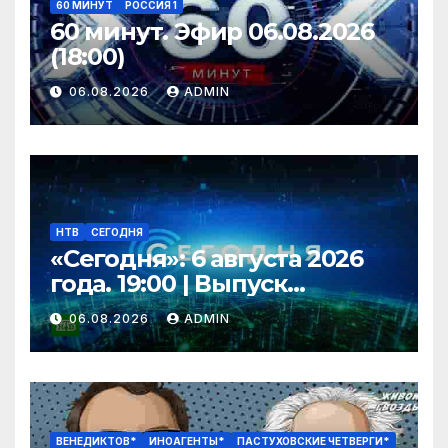
60 МИНУТ
РОССИЯ 1
60 минут. Эфир 06.08.2026
(18:00)
06.08.2026
ADMIN
НТВ
СЕГОДНЯ
«Сегодня»: 6 августа 2026
года. 19:00 | Выпуск
новостей | Новости НТВ
06.08.2026
ADMIN
ВЕНЕДИКТОВ*
ИНОАГЕНТЫ*
ПАСТУХОВСКИЕ ЧЕТВЕРГИ*