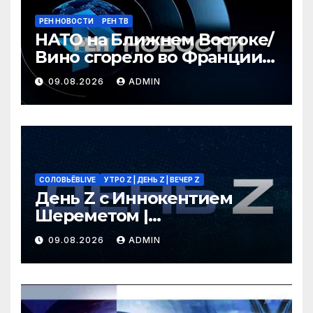
РЕН НОВОСТИ
РЕН ТВ
НАТО на Ближнем Востоке/
Вино сгорело во Франции /
Ядовитые пауки в РФ/ РЕН
09.08.2026
ADMIN
Новости 12:30, 09.08.2026
СОЛОВЬЁВLIVE
УТРО Z | ДЕНЬ Z | ВЕЧЕР Z
День Z с Иннокентием
Шереметом |
СОЛОВЬЁВLIVE | 9 августа
09.08.2026
ADMIN
2026 года