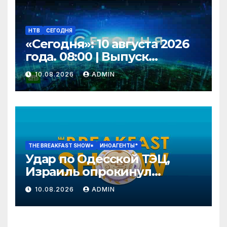
НТВ
СЕГОДНЯ
«Сегодня»: 10 августа 2026
года. 08:00 | Выпуск
новостей | Новости НТВ
10.08.2026
ADMIN
THE BREAKFAST SHOW*
ИНОАГЕНТЫ*
Удар по Одесской ТЭЦ,
Израиль опрокинул
Трампа, Яблоко: страсти
10.08.2026
ADMIN
накаляются.
Преображенский, Чижов