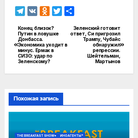
T
V
O
T
О
el
K
d
w
т
e
n
itt
п
Конец близок?
Зеленский готовит
Навигация
Путин в ловушке
ответ, Си пригрозил
gr
o
er
р
Донбасса.
Трампу, Чубайс
по
Экономика уходит в
обнаружил
a
kl
а
минус. Ермак в
репрессии.
записям
СИЗО: удар по
Шейтельман,
m
a
в
Зеленскому?
Мартынов
s
и
s
т
ni
ь
ki
Похожая запись
THE BREAKFAST SHOW*
ИНОАГЕНТЫ*