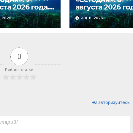
ста 2026 года.
августа 2026 го
0 | Выпуск
19:00 | Выпуск
, 2026
АВГ 6, 2026
стей | Новости
новостей | Нов
НТВ
0
Рейтинг статьи
авторизуйтесь