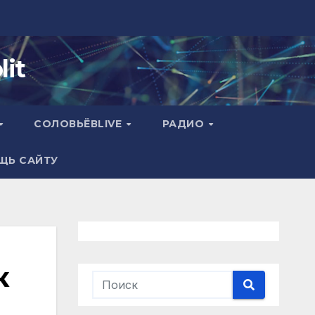
it
СОЛОВЬЁВLIVE
РАДИО
ЩЬ САЙТУ
к