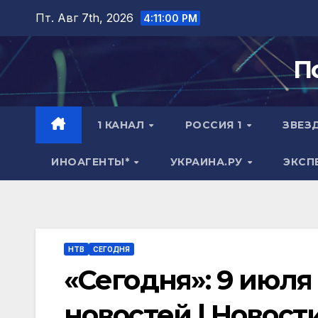
Перейти
Пт. Авг 7th, 2026
4:11:01 PM
к
содержимому
П
1 КАНАЛ
РОССИЯ 1
ЗВЕЗ
ИНОАГЕНТЫ*
УКРАИНА.РУ
ЭКСП
НТВ
СЕГОДНЯ
«Сегодня»: 9 июля 
новостей | Новост