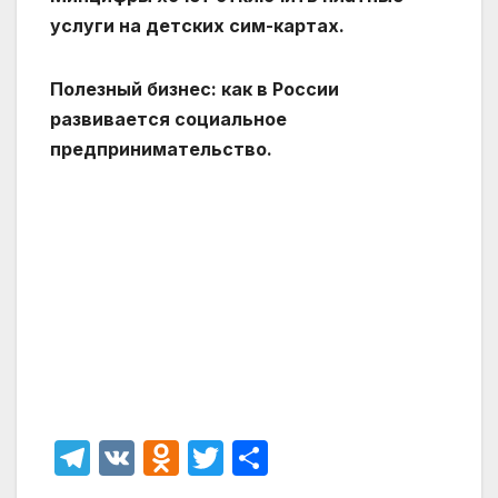
услуги на детских сим-картах.
Полезный бизнес: как в России
развивается социальное
предпринимательство.
T
V
O
T
О
el
K
d
w
т