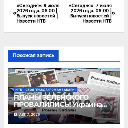
e
n
itt
п
«Сегодня»: 8 июля
«Сегодня»: 7 июля
Навигация
2026 года. 08:00 |
2026 года. 08:00 |
gr
o
er
р
Выпуск новостей |
Выпуск новостей |
по
Новости НТВ
Новости НТВ
a
kl
а
записям
m
a
в
s
и
s
т
Похожая запись
ni
ь
ki
НТВ
СВОЯ ПРАВДА (РОМАН БАБАЯН)
ПЛАНЫ ЗЕЛЕНСКОГО
ПРОВАЛИЛИСЬ! Украина
находится в блокаде?
АВГ 7, 2026
Трамп не поможет! | «Моя
правда»