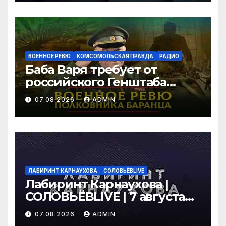
правда»
ВОЕННОЕ РЕВЮ
КОМСОМОЛЬСКАЯ ПРАВДА
РАДИО
Баба Варя требует от
российского Генштаба
стратегической операции
07.08.2026
ADMIN
на Украине. Как быть? |
07.08.2026
ЛАБИРИНТ КАРНАУХОВА
СОЛОВЬЁВLIVE
Лабиринт Карнаухова |
СОЛОВЬЁВLIVE | 7 августа
2026 года
07.08.2026
ADMIN