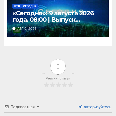
НТВ
СЕГОДНЯ
«Сегодня»: 9 августа 2026
года. 08:00 | Выпуск
новостей | Новости НТВ
АВГ 9, 2026
0
Рейтинг статьи
Подписаться
авторизуйтесь