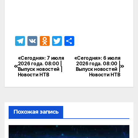
T
V
O
T
О
el
K
d
w
т
e
n
itt
п
«Сегодня»: 7 июля
«Сегодня»: 6 июля
Навигация
2026 года. 08:00 |
2026 года. 08:00 |
gr
o
er
р
Выпуск новостей |
Выпуск новостей |
по
Новости НТВ
Новости НТВ
a
kl
а
записям
m
a
в
s
и
s
т
Похожая запись
ni
ь
ki