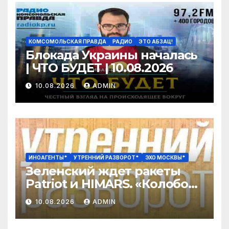
КОМСОМОЛЬСКАЯ ПРАВДА
РАДИО
ЭТО АБЗАЦ!
Блокада Украины началась
| ЧТО БУДЕТ | 10.08.2026
10.08.2026
ADMIN
ИНОАГЕНТЫ*
УТРЕННИЙ РАЗВОРОТ*
ЭХО МОСКВЫ*
Зеленский ждет ракеты
Patriot и HIMARS. «Колобок»
против «Человека паука».
10.08.2026
ADMIN
Путин наградил ST/
Орешкин*