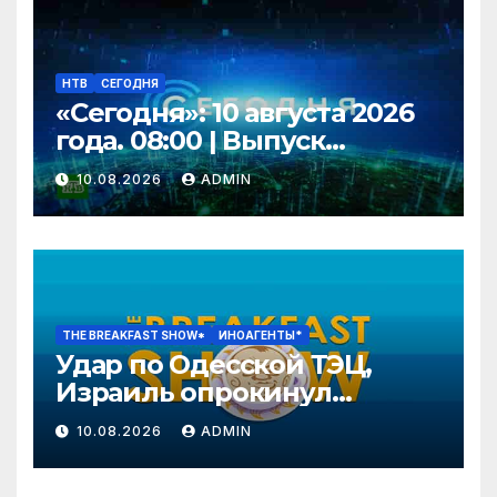
НТВ
СЕГОДНЯ
«Сегодня»: 10 августа 2026
года. 08:00 | Выпуск
новостей | Новости НТВ
10.08.2026
ADMIN
THE BREAKFAST SHOW*
ИНОАГЕНТЫ*
Удар по Одесской ТЭЦ,
Израиль опрокинул
Трампа, Яблоко: страсти
10.08.2026
ADMIN
накаляются.
Преображенский, Чижов