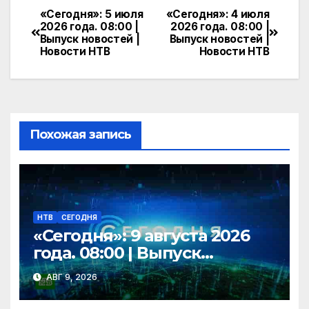
e
n
itt
п
«Сегодня»: 5 июля
«Сегодня»: 4 июля
Навигация
2026 года. 08:00 |
2026 года. 08:00 |
gr
o
er
р
Выпуск новостей |
Выпуск новостей |
по
Новости НТВ
Новости НТВ
a
kl
а
записям
m
a
в
s
и
s
т
Похожая запись
ni
ь
ki
НТВ
СЕГОДНЯ
«Сегодня»: 9 августа 2026
года. 08:00 | Выпуск
новостей | Новости НТВ
АВГ 9, 2026