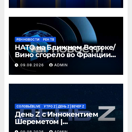
РЕН НОВОСТИ
РЕН ТВ
НАТО на Ближнем Востоке/
Вино сгорело во Франции /
Ядовитые пауки в РФ/ РЕН
09.08.2026
ADMIN
Новости 12:30, 09.08.2026
СОЛОВЬЁВLIVE
УТРО Z | ДЕНЬ Z | ВЕЧЕР Z
День Z с Иннокентием
Шереметом |
СОЛОВЬЁВLIVE | 9 августа
09.08.2026
ADMIN