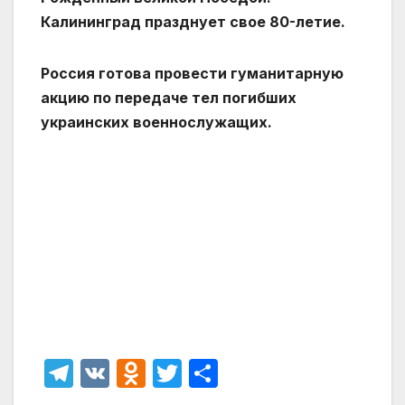
Калининград празднует свое 80-летие.
Россия готова провести гуманитарную
акцию по передаче тел погибших
украинских военнослужащих.
T
V
O
T
О
el
K
d
w
т