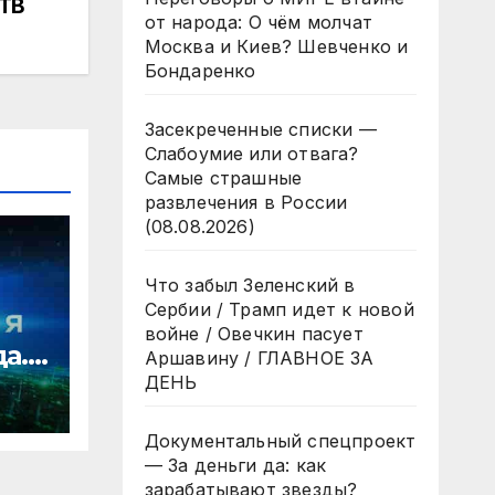
НТВ
от народа: О чём молчат
Москва и Киев? Шевченко и
Бондаренко
Засекреченные списки —
Слабоумие или отвага?
Самые страшные
развлечения в России
(08.08.2026)
Что забыл Зеленский в
Сербии / Трамп идет к новой
войне / Овечкин пасует
да.
Аршавину / ГЛАВНОЕ ЗА
ДЕНЬ
ости
Документальный спецпроект
— За деньги да: как
зарабатывают звезды?