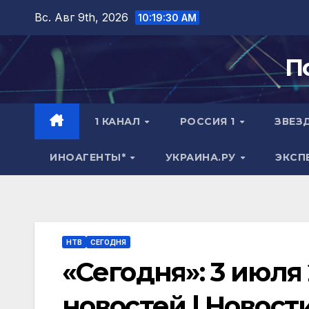
Перейти
Вс. Авг 9th, 2026
10:19:31 AM
к
содержимому
П
1 КАНАЛ
РОССИЯ 1
ЗВЕЗ
ИНОАГЕНТЫ*
УКРАИНА.РУ
ЭКСП
НТВ
СЕГОДНЯ
«Сегодня»: 3 июля 
новостей | Новост