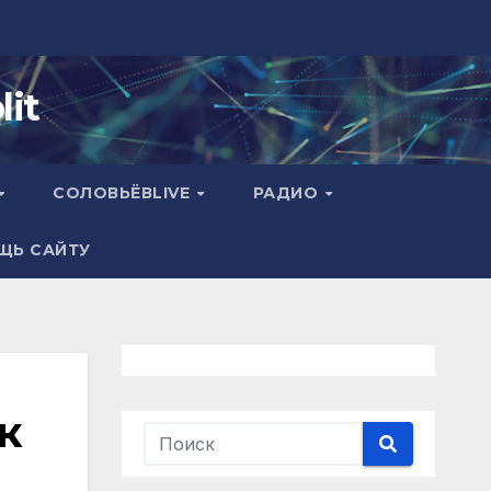
it
СОЛОВЬЁВLIVE
РАДИО
ЩЬ САЙТУ
ск