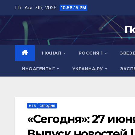
Перейти
Пт. Авг 7th, 2026
10:56:16 PM
к
содержимому
П
1 КАНАЛ
РОССИЯ 1
ЗВЕЗ
ИНОАГЕНТЫ*
УКРАИНА.РУ
ЭКСП
НТВ
СЕГОДНЯ
«Сегодня»: 27 июня 
Выпуск новостей |