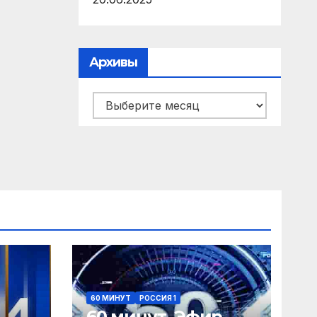
Архивы
Архивы
60 МИНУТ
РОССИЯ 1
60 минут. Эфир