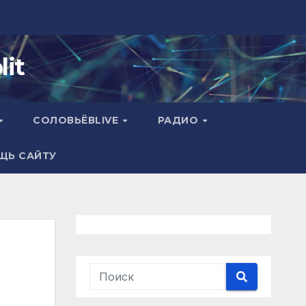
it
СОЛОВЬЁВLIVE
РАДИО
ЩЬ САЙТУ