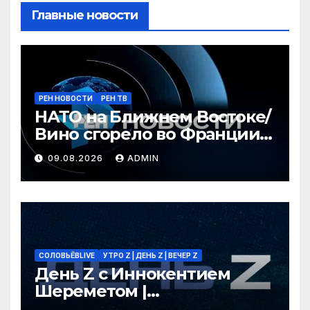
Главные новости
РЕН НОВОСТИ
РЕН ТВ
НАТО на Ближнем Востоке/
Вино сгорело во Франции /
Ядовитые пауки в РФ/ РЕН
09.08.2026
ADMIN
Новости 12:30, 09.08.2026
СОЛОВЬЁВLIVE
УТРО Z | ДЕНЬ Z | ВЕЧЕР Z
День Z с Иннокентием
Шереметом |
СОЛОВЬЁВLIVE | 9 августа