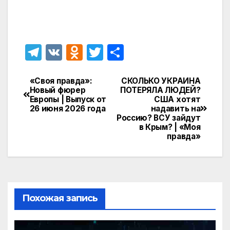
T
V
O
T
О
el
K
d
w
т
e
n
itt
п
«Своя правда»:
СКОЛЬКО УКРАИНА
Навигация
Новый фюрер
ПОТЕРЯЛА ЛЮДЕЙ?
gr
o
er
р
Европы | Выпуск от
США хотят
по
26 июня 2026 года
надавить на
a
kl
а
Россию? ВСУ зайдут
записям
в Крым? | «Моя
m
a
в
правда»
s
и
s
т
ni
ь
ki
Похожая запись