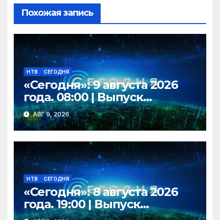
s
т
Похожая запись
ni
ь
ki
НТВ
СЕГОДНЯ
«Сегодня»: 9 августа 2026
года. 08:00 | Выпуск
новостей | Новости НТВ
АВГ 9, 2026
НТВ
СЕГОДНЯ
«Сегодня»: 8 августа 2026
года. 19:00 | Выпуск
новостей | Новости НТВ