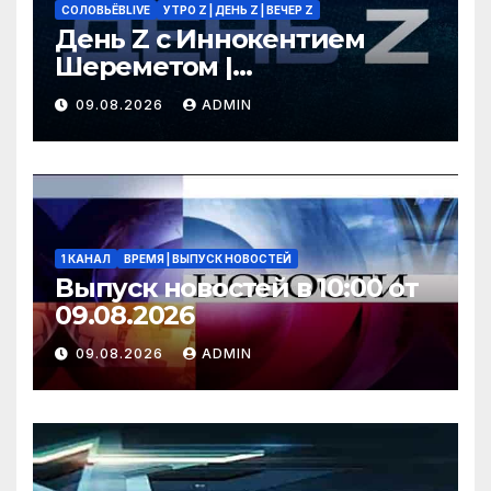
СОЛОВЬЁВLIVE
УТРО Z | ДЕНЬ Z | ВЕЧЕР Z
День Z с Иннокентием
Шереметом |
СОЛОВЬЁВLIVE | 9 августа
09.08.2026
ADMIN
2026 года
1 КАНАЛ
ВРЕМЯ | ВЫПУСК НОВОСТЕЙ
Выпуск новостей в 10:00 от
09.08.2026
09.08.2026
ADMIN