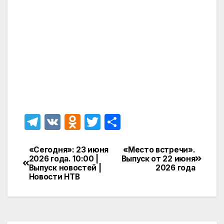
T
V
O
T
О
el
K
d
w
т
e
n
itt
п
«Сегодня»: 23 июня
«Место встречи».
Навигация
2026 года. 10:00 |
Выпуск от 22 июня
gr
o
er
р
Выпуск новостей |
2026 года
по
Новости НТВ
a
kl
а
записям
m
a
в
s
и