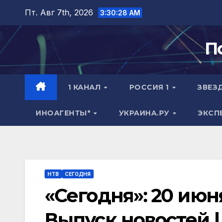
Перейти
Пт. Авг 7th, 2026
3:30:29 AM
к
содержимому
П
1 КАНАЛ
РОССИЯ 1
ЗВЕЗ
ИНОАГЕНТЫ*
УКРАИНА.РУ
ЭКСП
НТВ
СЕГОДНЯ
«Сегодня»: 20 июня
Выпуск новостей |