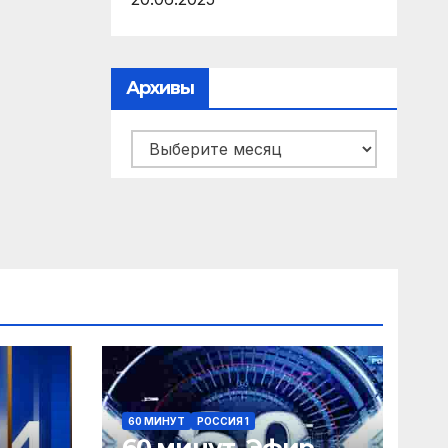
Архивы
Архивы
60 МИНУТ
РОССИЯ 1
60 минут. Эфир