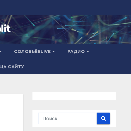
it
СОЛОВЬЁВLIVE
РАДИО
ЩЬ САЙТУ