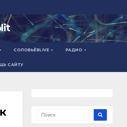
it
СОЛОВЬЁВLIVE
РАДИО
ЩЬ САЙТУ
ск