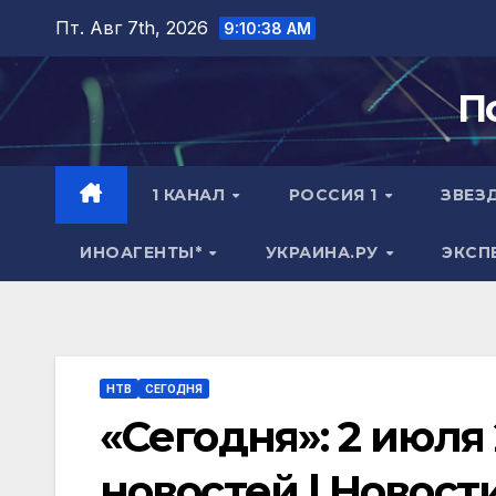
Перейти
Пт. Авг 7th, 2026
9:10:39 AM
к
содержимому
П
1 КАНАЛ
РОССИЯ 1
ЗВЕЗ
ИНОАГЕНТЫ*
УКРАИНА.РУ
ЭКСП
НТВ
СЕГОДНЯ
«Сегодня»: 2 июля 
новостей | Новост