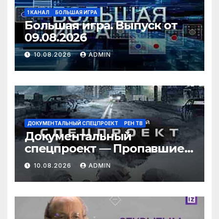
1 КАНАЛ
БОЛЬШАЯ ИГРА
Большая игра. Выпуск от
09.08.2026
10.08.2026
ADMIN
ДОКУМЕНТАЛЬНЫЙ СПЕЦПРОЕКТ
РЕН ТВ
Документальный
спецпроект — Пропавшие в
тайге: тайна семьи
10.08.2026
ADMIN
Усольцевых (09.08.2026)