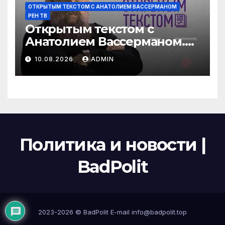
ОТКРЫТЫМ ТЕКСТОМ С АНАТОЛИЕМ ВАССЕРМАНОМ
РЕН ТВ
Открытым текстом с
Анатолием Вассерманом.
Выпуск от 09.08.2026
10.08.2026
ADMIN
Политика и новости |
BadPolit
2023-2026 ©
BadPolit
E-mail
info@badpolit.top