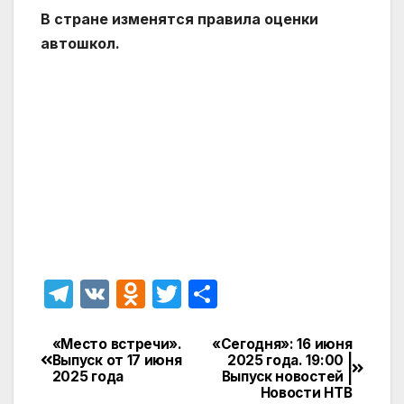
В стране изменятся правила оценки
автошкол.
T
V
O
T
О
el
K
d
w
т
e
n
itt
п
«Место встречи».
«Сегодня»: 16 июня
Навигация
Выпуск от 17 июня
2025 года. 19:00 |
gr
o
er
р
2025 года
Выпуск новостей |
по
Новости НТВ