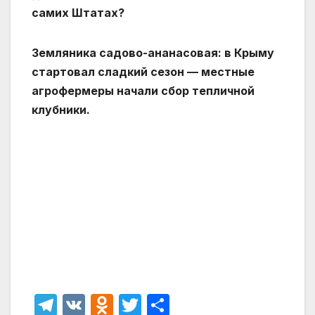
самих Штатах?
Земляника садово-ананасовая: в Крыму
стартовал сладкий сезон — местные
агрофермеры начали сбор тепличной
клубники.
T
V
O
T
О