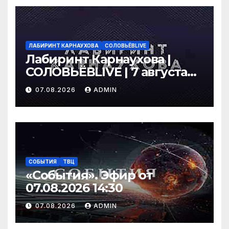
ЛАБИРИНТ КАРНАУХОВА
СОЛОВЬЁВLIVE
Лабиринт Карнаухова |
СОЛОВЬЁВLIVE | 7 августа
2026 года
07.08.2026
ADMIN
СОБЫТИЯ
ТВЦ
«События». Эфир от
07.08.2026 14:30
07.08.2026
ADMIN