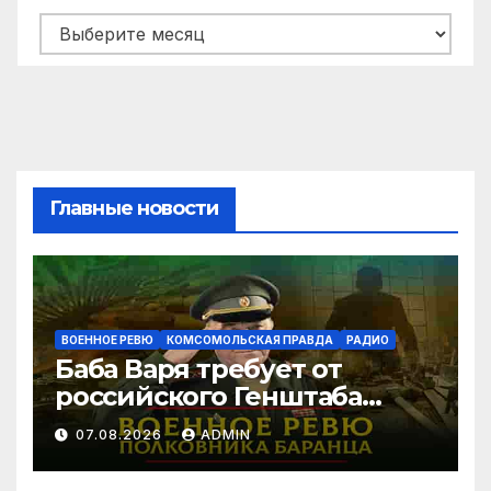
Архивы
Главные новости
ВОЕННОЕ РЕВЮ
КОМСОМОЛЬСКАЯ ПРАВДА
РАДИО
Баба Варя требует от
российского Генштаба
стратегической операции
07.08.2026
ADMIN
на Украине. Как быть? |
07.08.2026