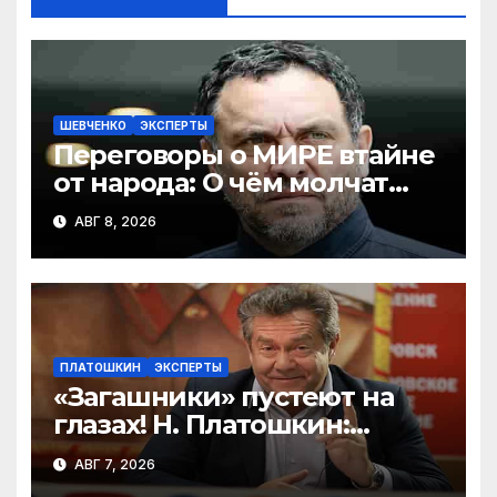
ШЕВЧЕНКО
ЭКСПЕРТЫ
Переговоры о МИРЕ втайне
от народа: О чём молчат
Москва и Киев? Шевченко и
АВГ 8, 2026
Бондаренко
ПЛАТОШКИН
ЭКСПЕРТЫ
«Загашники» пустеют на
глазах! Н. Платошкин:
посмотрите, что власть
АВГ 7, 2026
скрывает за красивыми