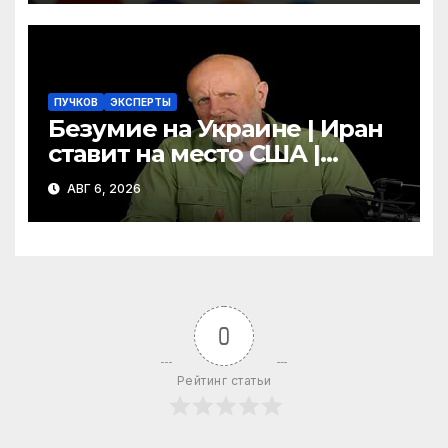
отчётами!
ПУЧКОВ
ЭКСПЕРТЫ
Безумие на Украине | Иран
ставит на место США |
Фильм «Одиссея»
АВГ 6, 2026
шокировал Гомера | Гоблин
0
Рейтинг статьи