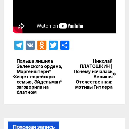
T
V
O
T
О
el
K
d
w
т
e
n
itt
п
Польша лишила
Николай
Навигация
Зеленского ордена,
ПЛАТОШКИН |
gr
o
er
р
Моргенштерн*
Почему началась
по
ищет еврейскую
Великая
a
kl
а
семью, Эйдельман*
Отечественная:
записям
заговорила на
мотивы Гитлера
m
a
в
блатном
s
и
s
т
ni
ь
ki
Похожая запись