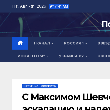
Перейти
Пт. Авг 7th, 2026
9:17:42 AM
к
содержимому
П
1 КАНАЛ
РОССИЯ 1
ЗВЕЗ
ИНОАГЕНТЫ*
УКРАИНА.РУ
ЭКСП
ШЕВЧЕНКО
ЭКСПЕРТЫ
С Максимом Шевче
эскалацию и надеж