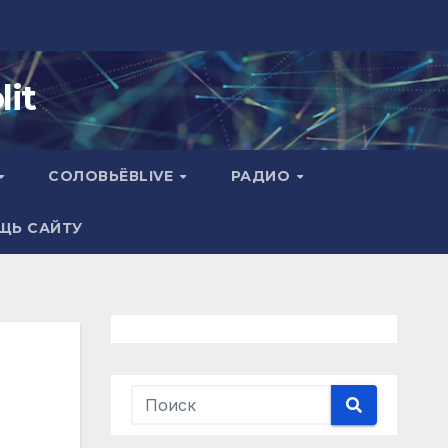
it
СОЛОВЬЁВLIVE
РАДИО
ЩЬ САЙТУ