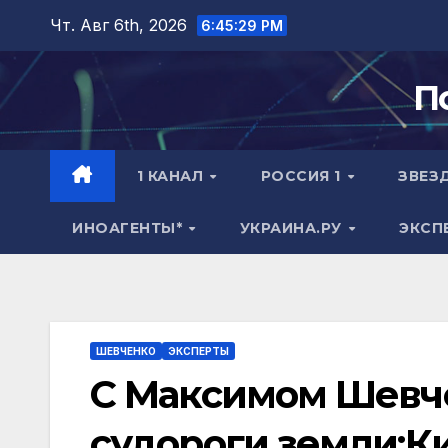
Перейти
Чт. Авг 6th, 2026
6:45:30 PM
к
содержимому
П
1 КАНАЛ
РОССИЯ 1
ЗВЕЗ
ИНОАГЕНТЫ*
УКРАИНА.РУ
ЭКСП
ШЕВЧЕНКО
ЭКСПЕРТЫ
С Максимом Шевче
судороги земли:Ки