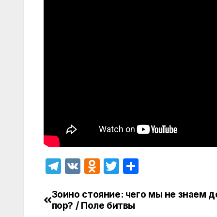
T
V
O
T
О
el
K
d
w
т
e
n
itt
п
Зоино стояние: чего мы не знаем д
Навигация
пор? / Поле битвы
gr
o
er
р