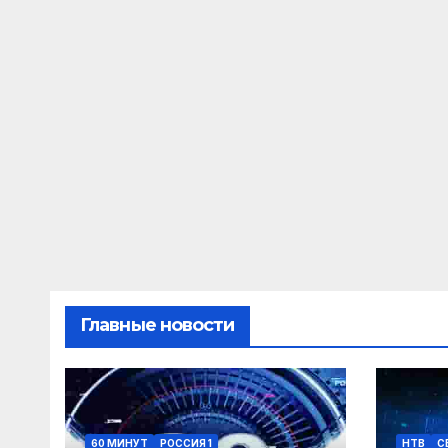
Главные новости
60 МИНУТ
РОССИЯ 1
НТВ
С