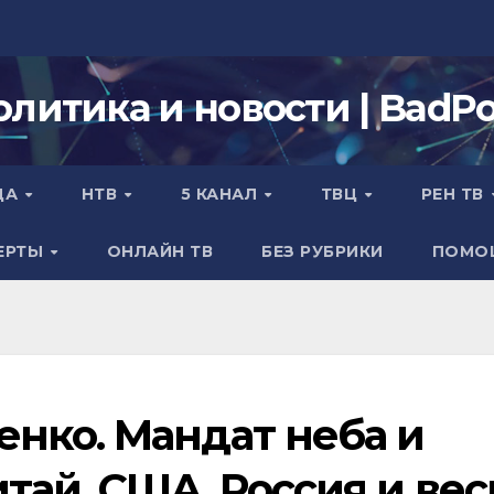
олитика и новости | BadPol
ДА
НТВ
5 КАНАЛ
ТВЦ
РЕН ТВ
ЕРТЫ
ОНЛАЙН ТВ
БЕЗ РУБРИКИ
ПОМО
нко. Мандат неба и
тай, США, Россия и вес