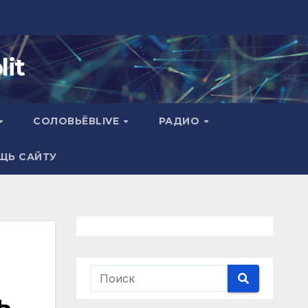
it
СОЛОВЬЁВLIVE
РАДИО
ЩЬ САЙТУ
ь