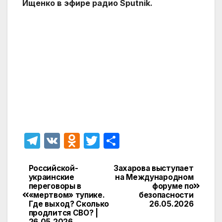
Ищенко в эфире радио Sputnik.
T
V
O
T
О
el
K
d
w
т
e
n
itt
п
Российской-
Захарова выступает
Навигация
украинские
на Международном
gr
o
er
р
переговоры в
форуме по
по
«мертвом» тупике.
безопасности
a
kl
а
Где выход? Сколько
26.05.2026
записям
продлится СВО? |
m
a
в
26.05.2026