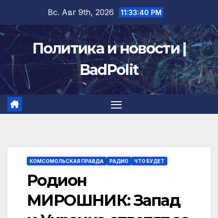
Перейти
Вс. Авг 9th, 2026
11:33:40 PM
к
содержимому
Политика и новости |
BadPolit
КОМСОМОЛЬСКАЯ ПРАВДА
РАДИО
ЧТО БУДЕТ
Родион
МИРОШНИК: Запад