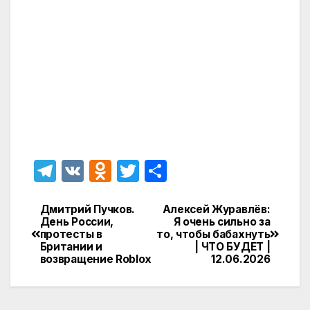
T
V
O
T
О
el
K
d
w
т
e
n
itt
п
Дмитрий Пучков.
Алексей Журавлёв:
Навигация
День России,
Я очень сильно за
gr
o
er
р
протесты в
то, чтобы бабахнуть
по
Британии и
| ЧТО БУДЕТ |
a
kl
а
возвращение Roblox
12.06.2026
записям
m
a
в
s
и