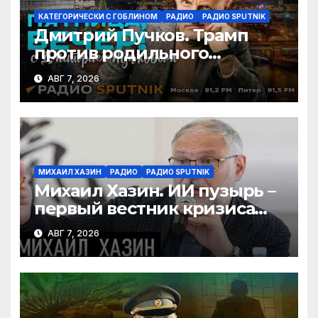
КАТЕГОРИЧЕСКИ С ГОБЛИНОМ
РАДИО
РАДИО SPUTNIK
Дмитрий Пучков. Трамп
против родильного
туризма, безработица из-за
АВГ 7, 2026
ИИ
МИХАИЛ ХАЗИН
РАДИО
РАДИО SPUTNIK
Михаил Хазин. ИИ пузырь –
первый вестник кризиса
или миф?
АВГ 7, 2026