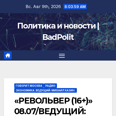
Перейти
Вс. Авг 9th, 2026
8:03:59 AM
к
содержимому
Политика и новости |
BadPolit
ГОВОРИТ МОСКВА
РАДИО
ЭКОНОМИКА. ВЕДУЩИЙ: МИХАИЛ ХАЗИН.
«РЕВОЛЬВЕР (16+)»
08.07/ВЕДУЩИЙ: