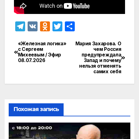
T
V
O
T
О
el
K
d
w
т
e
n
itt
п
«Железная логика»
Мария Захарова. О
Навигация
с Сергеем
чем Россия
gr
o
er
р
Михеевым / Эфир
предупреждала
по
08.07.2026
Запад и почему
a
kl
а
нельзя отменять
записям
самих себя
m
a
в
s
и
s
т
ni
ь
Похожая запись
ki