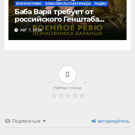
ВОЕННОЕ РЕВЮ
КОМСОМОЛЬСКАЯ ПРАВДА
РАДИО
Баба Варя требует от
российского Генштаба
стратегической операции
АВГ 7, 2026
на Украине. Как быть? |
07.08.2026
0
Рейтинг статьи
Подписаться
авторизуйтесь