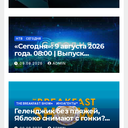
НТВ
СЕГОДНЯ
«Сегодня»: 9 августа 2026
года. 08:00 | Выпуск
новостей | Новости НТВ
09.08.2026
ADMIN
THE BREAKFAST SHOW*
ИНОАГЕНТЫ*
Геленджик без пляжей,
Яблоко снимают с гонки?
Колобку грозят расправой.