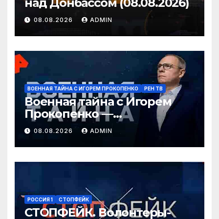
над Донбассом (08.08.2026)
08.08.2026
ADMIN
ВОЕННАЯ ТАЙНА С ИГОРЕМ ПРОКОПЕНКО
РЕН ТВ
Военная тайна с Игорем
Прокопенко —
Перестановки в
08.08.2026
ADMIN
Минобороны России
(08.08.2026)
РОССИЯ 1
СТОПФЕЙК
СТОПФЕЙК. Волонтеры-