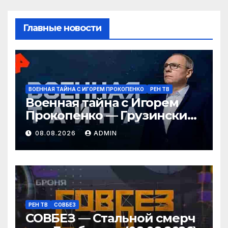
Главные новости
ВОЕННАЯ ТАЙНА С ИГОРЕМ ПРОКОПЕНКО
РЕН ТВ
Военная тайна с Игорем
Прокопенко — Грузинские
провокаторы (08.08.2026)
08.08.2026
ADMIN
РЕН ТВ
СОВБЕЗ
СОВБЕЗ — Стальной смерч