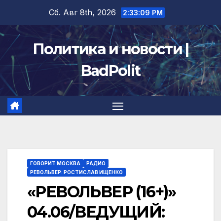
Перейти
Сб. Авг 8th, 2026
2:33:10 PM
к
содержимому
Политика и новости |
BadPolit
ГОВОРИТ МОСКВА
РАДИО
РЕВОЛЬВЕР: РОСТИСЛАВ ИЩЕНКО
«РЕВОЛЬВЕР (16+)»
04.06/ВЕДУЩИЙ: