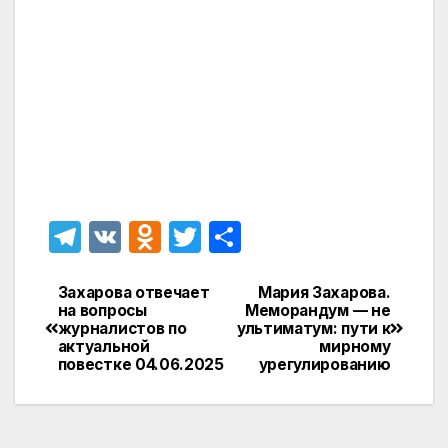
T
V
O
T
О
el
K
d
w
т
e
n
itt
п
Захарова отвечает
Мария Захарова.
Навигация
на вопросы
Меморандум — не
gr
o
er
р
журналистов по
ультиматум: пути к
по
актуальной
мирному
a
kl
а
повестке 04.06.2025
урегулированию
записям
m
a
в
s
и