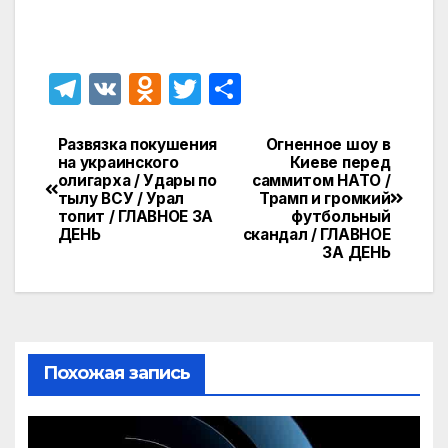
T
V
O
T
О
el
K
d
w
т
e
n
itt
п
Развязка покушения
Огненное шоу в
Навигация
на украинского
Киеве перед
gr
o
er
р
олигарха / Удары по
саммитом НАТО /
по
тылу ВСУ / Урал
Трамп и громкий
a
kl
а
топит / ГЛАВНОЕ ЗА
футбольный
записям
ДЕНЬ
скандал / ГЛАВНОЕ
m
a
в
ЗА ДЕНЬ
s
и
s
т
ni
ь
ki
Похожая запись