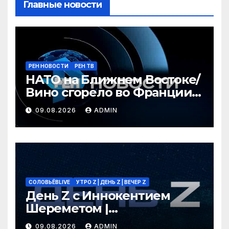
Главные новости
РЕН НОВОСТИ
РЕН ТВ
НАТО на Ближнем Востоке/
Вино сгорело во Франции /
Ядовитые пауки в РФ/ РЕН
09.08.2026
ADMIN
Новости 12:30, 09.08.2026
СОЛОВЬЁВLIVE
УТРО Z | ДЕНЬ Z | ВЕЧЕР Z
День Z с Иннокентием
Шереметом |
СОЛОВЬЁВLIVE | 9 августа
09.08.2026
ADMIN