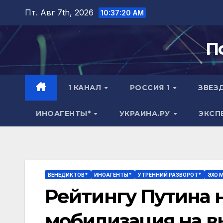
Перейти
Пт. Авг 7th, 2026
10:37:21 AM
к
содержимому
П
1 КАНАЛ
РОССИЯ 1
ЗВЕЗ
ИНОАГЕНТЫ*
УКРАИНА.РУ
ЭКСП
ВЕНЕДИКТОВ*
ИНОАГЕНТЫ*
УТРЕННИЙ РАЗВОРОТ*
ЭХО 
Рейтингу Путина н
мобилизация на в