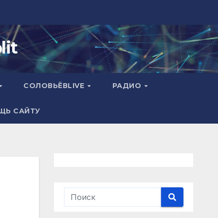
it
СОЛОВЬЁВLIVE
РАДИО
ЩЬ САЙТУ