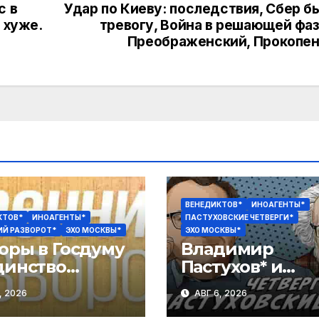
с в
Удар по Киеву: последствия, Сбер б
 хуже.
тревогу, Война в решающей фа
Преображенский, Прокопе
ВЕНЕДИКТОВ*
ИНОАГЕНТЫ*
КТОВ*
ИНОАГЕНТЫ*
ПАСТУХОВСКИЕ ЧЕТВЕРГИ*
ИЙ РАЗВОРОТ*
ЭХО МОСКВЫ*
ЭХО МОСКВЫ*
оры в Госдуму
Владимир
динство
Пастухов* и
озиции? Как
Алексей
, 2026
АВГ 6, 2026
ользовали
Венедиктов*.