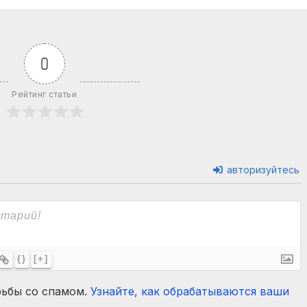
чников в
Пастуховские
кой области.
четверги / 06.0
едиктов*
0
Рейтинг статьи
авторизуйтесь
{}
[+]
рьбы со спамом.
Узнайте, как обрабатываются ваши