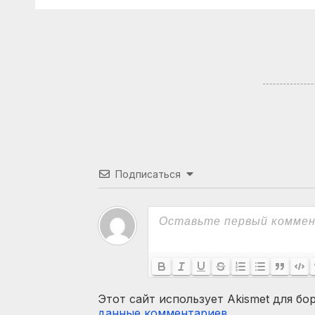
Навальная за
сро
Яблоко. Галлямов,
Курс
Ганапольский
Вен
Подписаться
Этот сайт использует Akismet для бо
данные комментариев
.