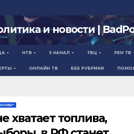
олитика и новости | BadPol
ДА
НТВ
5 КАНАЛ
ТВЦ
РЕН ТВ
ЕРТЫ
ОНЛАЙН ТВ
БЕЗ РУБРИКИ
ПОМО
МОСКВЫ*
е хватает топлива,
ыборы, в РФ станет