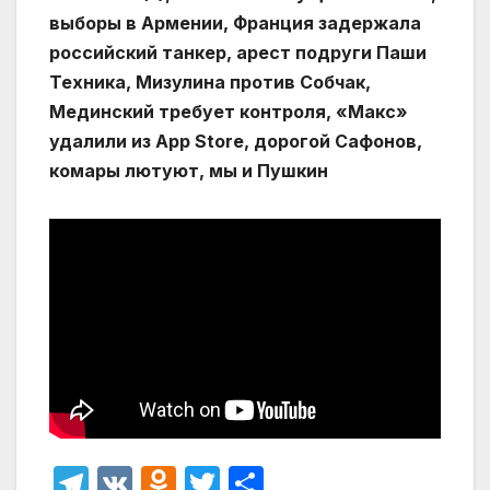
выборы в Армении, Франция задержала
российский танкер, арест подруги Паши
Техника, Мизулина против Собчак,
Мединский требует контроля, «Макс»
удалили из App Store, дорогой Сафонов,
комары лютуют, мы и Пушкин
T
V
O
T
О