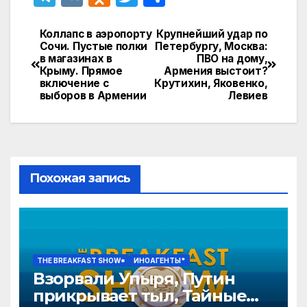
el
K
d
w
т
e
n
itt
п
Коллапс в аэропорту
Крупнейший удар по
Навигация
Сочи. Пустые полки
Петербургу, Москва:
gr
o
er
р
в магазинах в
ПВО на дому,
по
Крыму. Прямое
Армения выстоит?
a
kl
а
включение с
Крутихин, Яковенко,
записям
выборов в Армении
Левиев
m
a
в
s
и
s
т
ni
ь
Похожая запись
ki
THE BREAKFAST SHOW*
ИНОАГЕНТЫ*
Взорвали Упыря, Путин
прикрывает тыл, Тайные