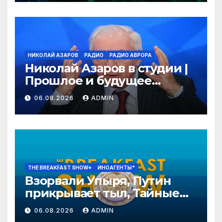
НИКОЛАЙ АЗАРОВ
РАДИО
РАДИО АВРОРА
Николай Азаров в студии |
Прошлое и будущее
Украины | Взгляд изнутри
06.08.2026
ADMIN
THE BREAKFAST SHOW*
ИНОАГЕНТЫ*
Взорвали Упыря, Путин
прикрывает тыл, Тайные
похороны генерала. Гудков,
06.08.2026
ADMIN
Ларина, Подоляк, Астров