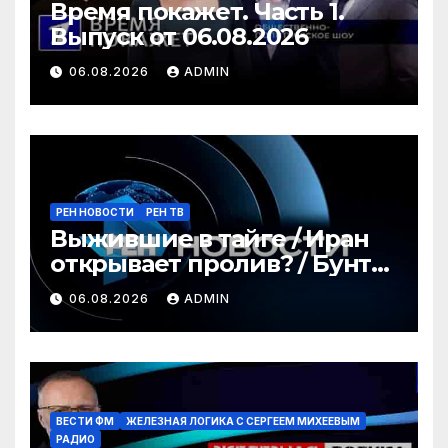
Время покажет. Часть 1.
Выпуск от 06.08.2026
06.08.2026
ADMIN
РЕН НОВОСТИ
РЕН ТВ
Выжившие в тайге / Иран
открывает пролив? / Бунт
водителей / РЕН Новости
06.08.2026
ADMIN
12:30, 06.08.2026
ВЕСТИ ФМ
ЖЕЛЕЗНАЯ ЛОГИКА С СЕРГЕЕМ МИХЕЕВЫМ
РАДИО