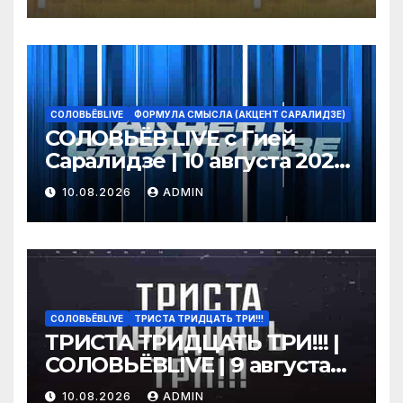
Путин наградил ST/
Орешкин*
СОЛОВЬЁВLIVE
ФОРМУЛА СМЫСЛА (АКЦЕНТ САРАЛИДЗЕ)
СОЛОВЬЁВ LIVE с Гией
Саралидзе | 10 августа 2026
года
10.08.2026
ADMIN
СОЛОВЬЁВLIVE
ТРИСТА ТРИДЦАТЬ ТРИ!!!
ТРИСТА ТРИДЦАТЬ ТРИ!!! |
СОЛОВЬЁВLIVE | 9 августа
2026 года
10.08.2026
ADMIN