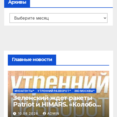
Архивы
Архивы
Главные новости
ИНОАГЕНТЫ*
УТРЕННИЙ РАЗВОРОТ*
ЭХО МОСКВЫ*
Зеленский ждет ракеты
Patriot и HIMARS. «Колобок»
против «Человека паука».
10.08.2026
ADMIN