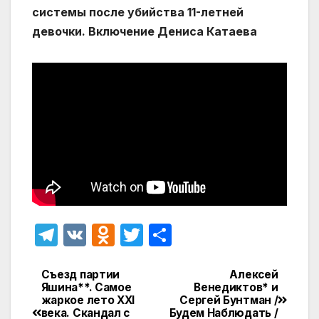
системы после убийства 11-летней
девочки. Включение Дениса Катаева
T
V
O
T
О
el
K
d
w
т
e
n
itt
п
Съезд партии
Алексей
Навигация
Яшина**. Самое
Венедиктов* и
gr
o
er
р
жаркое лето XXI
Сергей Бунтман /
по
века. Скандал с
Будем Наблюдать /