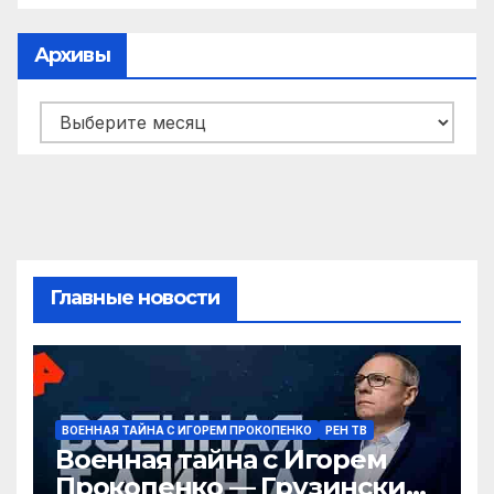
Архивы
Архивы
Главные новости
ВОЕННАЯ ТАЙНА С ИГОРЕМ ПРОКОПЕНКО
РЕН ТВ
Военная тайна с Игорем
Прокопенко — Грузинские