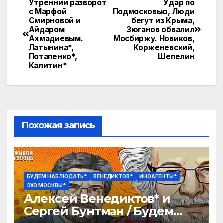
e
n
itt
п
Утренний разворот
Удар по
Навигация
с Марфой
Подмосковью, Люди
gr
o
er
р
Смирновой и
бегут из Крыма,
по
Айдаром
Зюганов обвалил
a
kl
а
Ахмадиевым.
Мосбиржу. Новиков,
записям
Латынина*,
Корженевский,
m
a
в
Потапенко*,
Шепелин
Калитин*
s
и
s
т
ni
ь
ki
Похожая запись
БУДЕМ НАБЛЮДАТЬ*
ВЕНЕДИКТОВ*
ИНОАГЕНТЫ*
ЭХО МОСКВЫ*
Алексей Венедиктов* и
Сергей Бунтман / Будем