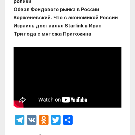
ролики
Обвал Фондового рынка в России
Корженевский. Что с экономикой России
Израиль доставлял Starlink в Иран
Три года с мятежа Пригожина
T
V
O
T
О
el
K
d
w
т