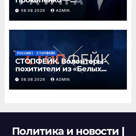
Перестановки в
08.08.2026
ADMIN
Минобороны России
(08.08.2026)
РОССИЯ 1
СТОПФЕЙК
СТОПФЕЙК. Волонтеры-
похитители из «Белых
ангелов» силой заставляют
08.08.2026
ADMIN
мирных жителей покидать
свои дома
Политика и новости |